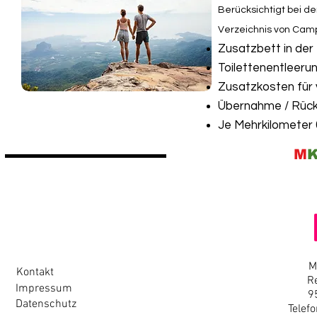
Berücksichtigt bei d
Verzeichnis von Camp
Zusatzbett in der 
Toilettenentleeru
Zusatzkosten für
Übernahme / Rück
Je Mehrkilometer 
M
M
Kontakt
R
Impressum
9
Datenschutz
Telef