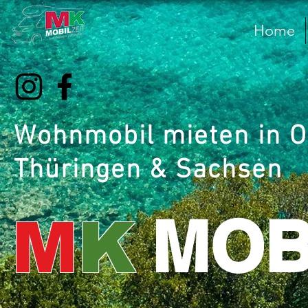
Home
Wohnmobil mieten in O
Thüringen & Sachsen
MOB
M
K