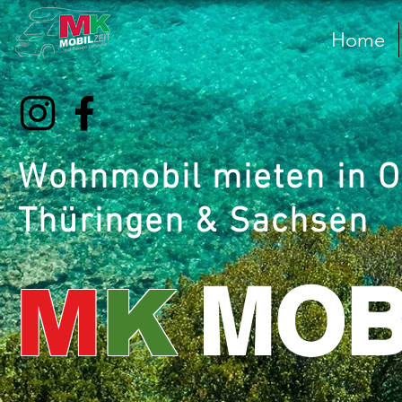
Home
Wohnmobil mieten in O
Thüringen & Sachsen
MOB
M
K