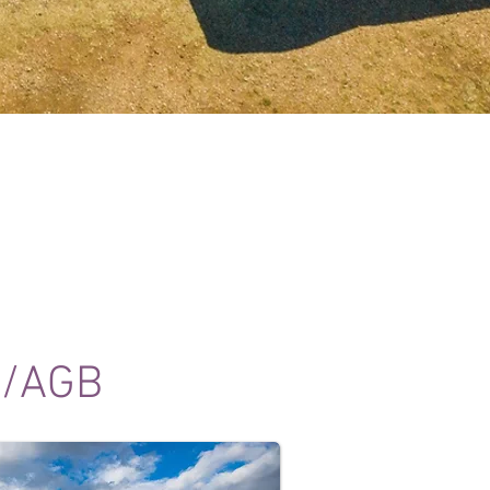
m
/AGB