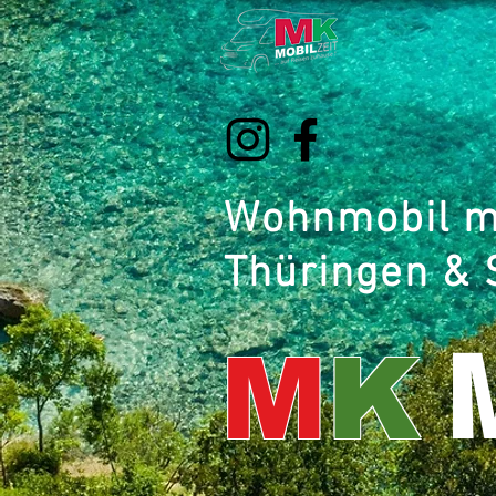
Wohnmobil mi
Thüringen &
M
K