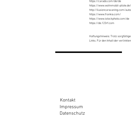
https://carado.com/de/de
https://www.wohnmobil-pilote.de/
http://ilusioncaravaning.com/au
https://www.frankia.com/
https://www.istockphoto.com/de
https://de.123rf.com
Haftungshinweis: Trotz sorgfältige
Links. Für den Inhalt der verlinkte
Kontakt
Impressum
Datenschutz