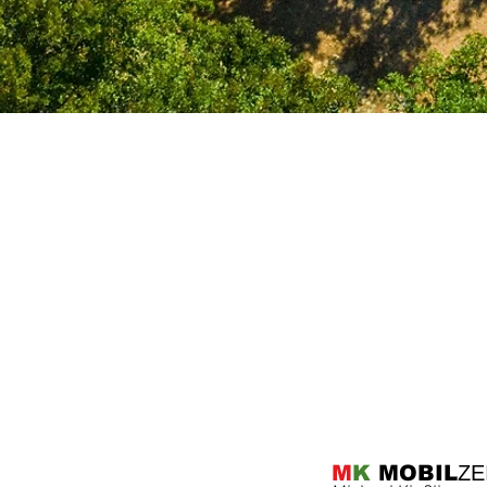
M
K
MOBIL
ZE