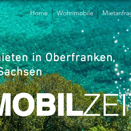
Home
Wohnmobile
Mietanfra
eten in Oberfranken,
 Sachsen
ZEI
MOBIL