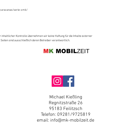
tocaravanas/serie-xmk/
r inhaltlicher Kontrolle übernehmen wir keine Haftung für die Inhalte externer
n Seiten sind ausschließlich deren Betreiber verantwortlich.
M
K
MOBIL
ZEIT
Michael Kießling
Regnitzstraße 26
95183 Feilitzsch
Telefon: 09281/9725819
email:
info@mk-mobilzeit.de