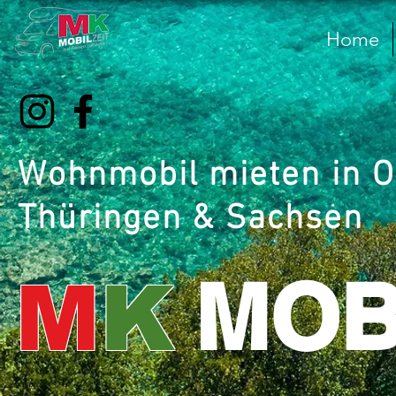
Home
Wohnmobil mieten in O
Thüringen & Sachsen
MOB
M
K