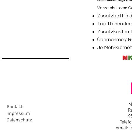
Verzeichnis von 
Zusatzbett in d
Toilettenentle
Zusatzkosten f
Übernahme / R
Je Mehrkilomet
M
M
Kontakt
R
Impressum
9
Datenschutz
Telef
email:
i