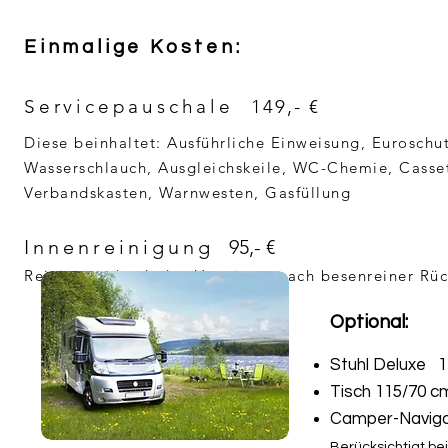
Einmalige Kosten:
Servicepauschale
149,- €
Diese beinhaltet: Ausführliche Einweisung, Eurosc
Wasserschlauch, Ausgleichskeile, WC-Chemie, Casset
Verbandskasten, Warnwesten, Gasfüllung
Innenreinigung
95,- €
Reinigung durch den Vermieter nach besenreiner R
Optional:
Stuhl Deluxe 17
Tisch 115/70 cm
Camper-Navigat
Berücksichtigt be